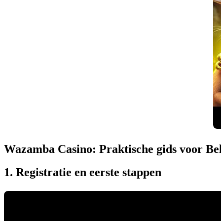
Wazamba Casino: Praktische gids voor Bel
1. Registratie en eerste stappen