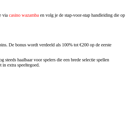
te via
casino wazamba
en volg je de stap‑voor‑stap handleiding die op
spins. De bonus wordt verdeeld als 100% tot €200 op de eerste
steeds haalbaar voor spelers die een brede selectie spellen
in extra speeltegoed.