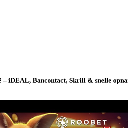
 – iDEAL, Bancontact, Skrill & snelle opn