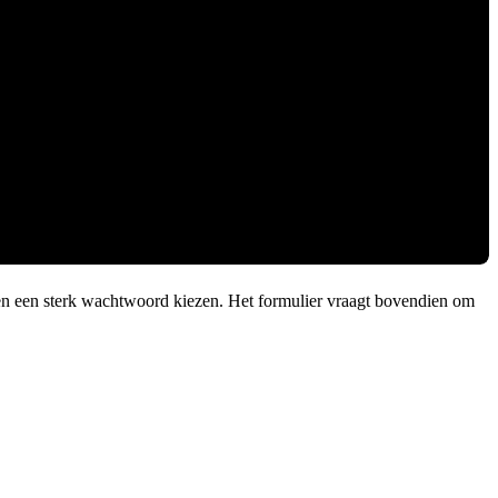
 en een sterk wachtwoord kiezen. Het formulier vraagt bovendien om